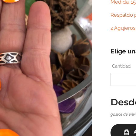
Medida: 
Respaldo 
2 Agujeros
Elige un
Cantidad
Des
gastos de enví