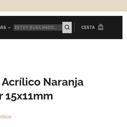
MÁS
CESTA
 Acrílico Naranja
r 15x11mm
rílico