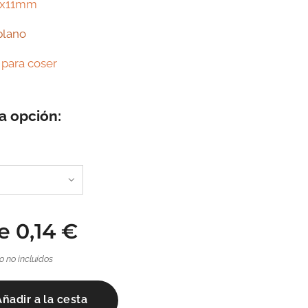
15x11mm
plano
 para coser
a opción:
de
0,14
€
o no incluidos
Añadir a la cesta