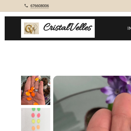
676608006
CristalVelles
I