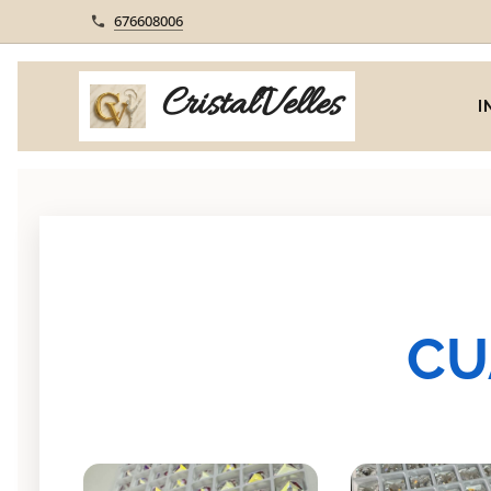
676608006
CristalVelles
I
CU