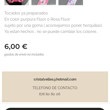
Tocados ya preparados
En color purpura Flúor o Rosa Flúor
sujeto por una goma ( aconsejamos poner horquillas)
Ya estan hechos , no se puede cambiar los colores .
6,00
€
gastos de envío no incluidos
cristalvelles@hotmail.com
TELEFONO DE CONTACTO:
676 60 80 06