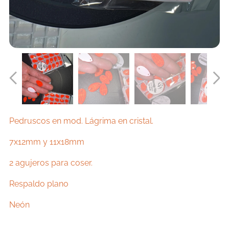
Pedruscos en mod. Lágrima en cristal.
7x12mm y 11x18mm
2 agujeros para coser.
Respaldo plano
Neón