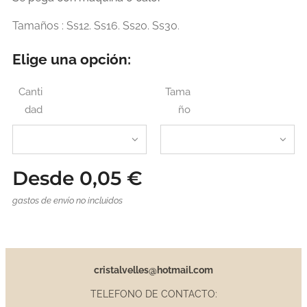
Tamaños : Ss12. Ss16. Ss20. Ss30
.
Elige una opción:
Canti
Tama
dad
ño
Desde
0,05
€
gastos de envío no incluidos
cristalvelles@hotmail.com
TELEFONO DE CONTACTO: