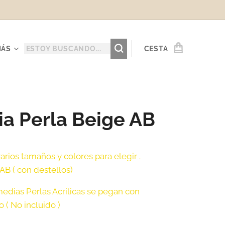
MÁS
CESTA
a Perla Beige AB
rios tamaños y colores para elegir .
 AB ( con destellos)
edias Perlas Acrílicas se pegan con
( No incluido )