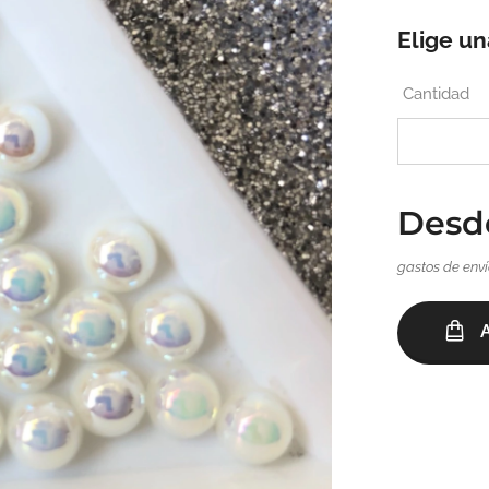
Elige un
Cantidad
Des
gastos de enví