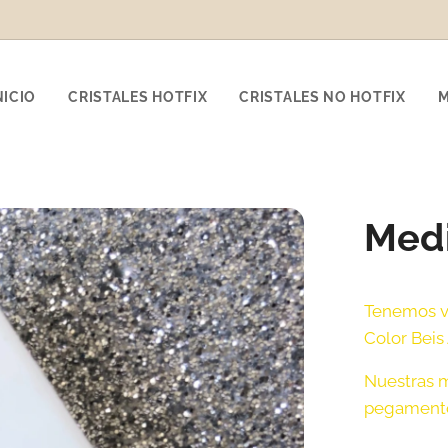
NICIO
CRISTALES HOTFIX
CRISTALES NO HOTFIX
Medi
Tenemos va
Color Beis
Nuestras m
pegamento 