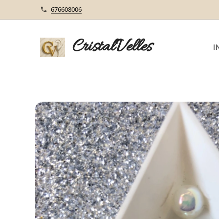
676608006
CristalVelles
I