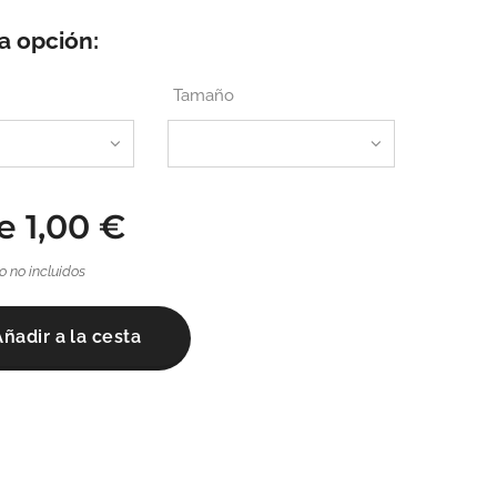
a opción:
Tamaño
de
1,00
€
o no incluidos
Añadir a la cesta